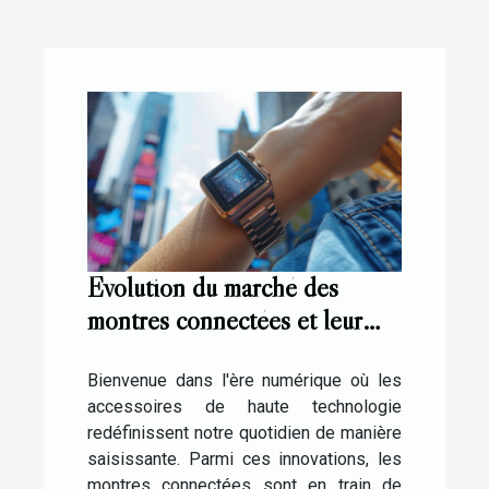
Évolution du marché des
montres connectées et leur
intégration dans notre vie
quotidienne
Bienvenue dans l'ère numérique où les
accessoires de haute technologie
redéfinissent notre quotidien de manière
saisissante. Parmi ces innovations, les
montres connectées sont en train de