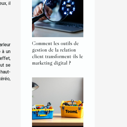
ux, il
Comment les outils de
rleur
gestion de la relation
é à un
client transforment-ils le
effet,
marketing digital ?
eut se
 haut-
téréo,