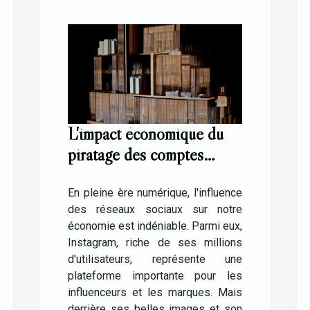
L'impact économique du
piratage des comptes
Instagram pour les
influenceurs
En pleine ère numérique, l'influence
des réseaux sociaux sur notre
économie est indéniable. Parmi eux,
Instagram, riche de ses millions
d'utilisateurs, représente une
plateforme importante pour les
influenceurs et les marques. Mais
derrière ses belles images et son