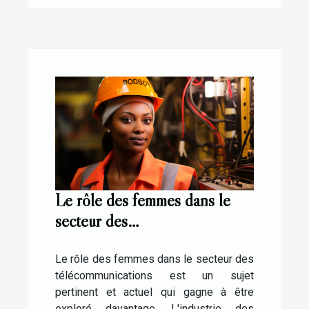
Le rôle des femmes dans le
secteur des
télécommunications: le cas
d'Elisabeth Medou Badang
Le rôle des femmes dans le secteur des
télécommunications est un sujet
pertinent et actuel qui gagne à être
exploré davantage. L'industrie des