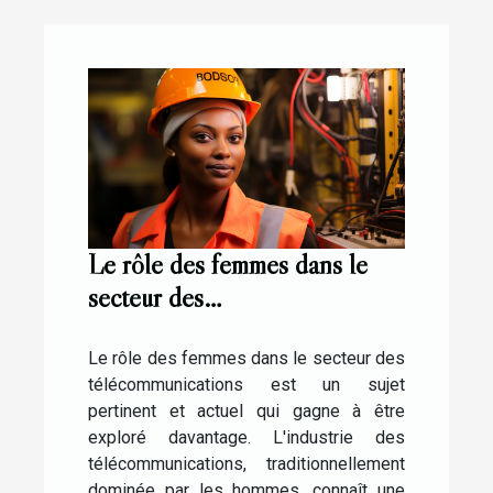
Le rôle des femmes dans le
secteur des
télécommunications: le cas
d'Elisabeth Medou Badang
Le rôle des femmes dans le secteur des
télécommunications est un sujet
pertinent et actuel qui gagne à être
exploré davantage. L'industrie des
télécommunications, traditionnellement
dominée par les hommes, connaît une