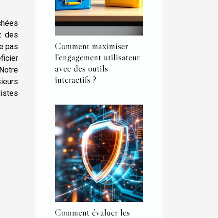
achées
t des
Comment maximiser
ne pas
l'engagement utilisateur
icier
avec des outils
 Notre
interactifs ?
sieurs
listes
Comment évaluer les