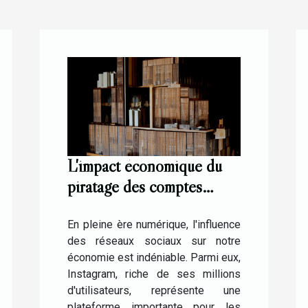
L'impact économique du
piratage des comptes
Instagram pour les
influenceurs
En pleine ère numérique, l'influence
des réseaux sociaux sur notre
économie est indéniable. Parmi eux,
Instagram, riche de ses millions
d'utilisateurs, représente une
plateforme importante pour les