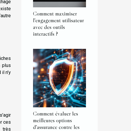
chage
 existe
Comment maximiser
’autre
l'engagement utilisateur
avec des outils
interactifs ?
iches
n plus
il n’y
Comment évaluer les
s’agir
meilleures options
er ces
d'assurance contre les
 très