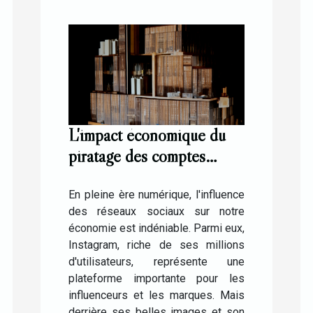
L'impact économique du
piratage des comptes
Instagram pour les
influenceurs
En pleine ère numérique, l'influence
des réseaux sociaux sur notre
économie est indéniable. Parmi eux,
Instagram, riche de ses millions
d'utilisateurs, représente une
plateforme importante pour les
influenceurs et les marques. Mais
derrière ses belles images et son