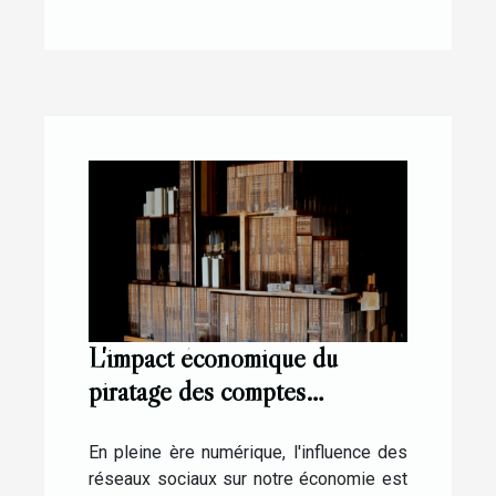
L'impact économique du
piratage des comptes
Instagram pour les
influenceurs
En pleine ère numérique, l'influence des
réseaux sociaux sur notre économie est