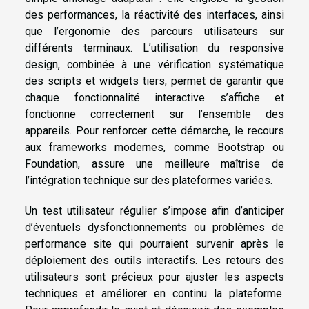
des performances, la réactivité des interfaces, ainsi
que l’ergonomie des parcours utilisateurs sur
différents terminaux. L’utilisation du responsive
design, combinée à une vérification systématique
des scripts et widgets tiers, permet de garantir que
chaque fonctionnalité interactive s’affiche et
fonctionne correctement sur l’ensemble des
appareils. Pour renforcer cette démarche, le recours
aux frameworks modernes, comme Bootstrap ou
Foundation, assure une meilleure maîtrise de
l’intégration technique sur des plateformes variées.
Un test utilisateur régulier s’impose afin d’anticiper
d’éventuels dysfonctionnements ou problèmes de
performance site qui pourraient survenir après le
déploiement des outils interactifs. Les retours des
utilisateurs sont précieux pour ajuster les aspects
techniques et améliorer en continu la plateforme.