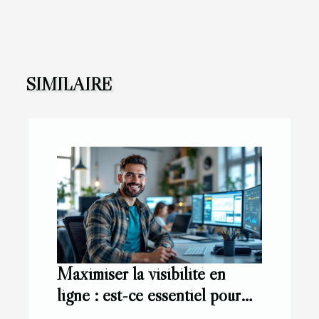
SIMILAIRE
Maximiser la visibilité en
ligne : est-ce essentiel pour
les startups ?