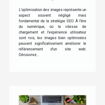
incontournables en 2023
L'optimisation des images représente un
aspect souvent négligé mais
fondamental de la stratégie SEO. À l'ère
du numérique, où la vitesse de
chargement et l'expérience utilisateur
sont rois, les images bien optimisées
peuvent significativement améliorer le
référencement d'un site web.
Découvrez...