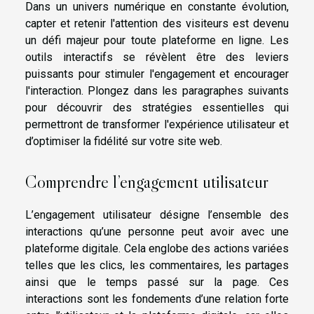
Dans un univers numérique en constante évolution,
capter et retenir l'attention des visiteurs est devenu
un défi majeur pour toute plateforme en ligne. Les
outils interactifs se révèlent être des leviers
puissants pour stimuler l'engagement et encourager
l'interaction. Plongez dans les paragraphes suivants
pour découvrir des stratégies essentielles qui
permettront de transformer l'expérience utilisateur et
d’optimiser la fidélité sur votre site web.
Comprendre l’engagement utilisateur
L’engagement utilisateur désigne l’ensemble des
interactions qu’une personne peut avoir avec une
plateforme digitale. Cela englobe des actions variées
telles que les clics, les commentaires, les partages
ainsi que le temps passé sur la page. Ces
interactions sont les fondements d’une relation forte