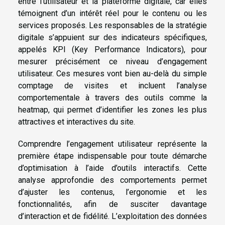
entre l’utilisateur et la plateforme digitale, car elles
témoignent d’un intérêt réel pour le contenu ou les
services proposés. Les responsables de la stratégie
digitale s’appuient sur des indicateurs spécifiques,
appelés KPI (Key Performance Indicators), pour
mesurer précisément ce niveau d’engagement
utilisateur. Ces mesures vont bien au-delà du simple
comptage de visites et incluent l’analyse
comportementale à travers des outils comme la
heatmap, qui permet d’identifier les zones les plus
attractives et interactives du site.
Comprendre l’engagement utilisateur représente la
première étape indispensable pour toute démarche
d’optimisation à l’aide d’outils interactifs. Cette
analyse approfondie des comportements permet
d’ajuster les contenus, l’ergonomie et les
fonctionnalités, afin de susciter davantage
d’interaction et de fidélité. L’exploitation des données