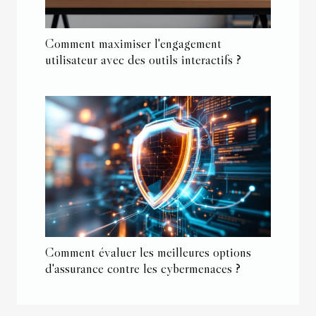
Comment maximiser l'engagement
utilisateur avec des outils interactifs ?
Comment évaluer les meilleures options
d'assurance contre les cybermenaces ?