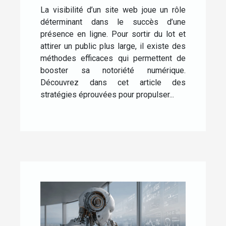
La visibilité d’un site web joue un rôle
déterminant dans le succès d’une
présence en ligne. Pour sortir du lot et
attirer un public plus large, il existe des
méthodes efficaces qui permettent de
booster sa notoriété numérique.
Découvrez dans cet article des
stratégies éprouvées pour propulser...