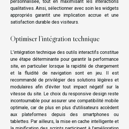
personnalisée, tout en maximisant les interactions
qualitatives. Ainsi, sélectionner avec soin les widgets
appropriés garantit une implication accrue et une
satisfaction durable des visiteurs.
Optimiser l’intégration technique
L’intégration technique des outils interactifs constitue
une étape déterminante pour garantir la performance
site, en particulier lorsque la rapidité de chargement
et la fluidité de navigation sont en jeu. Il est
recommandé de privilégier des solutions légères et
modulaires afin d’éviter tout impact négatif sur la
vitesse du site. Le choix du responsive design reste
incontournable pour assurer une compatibilité mobile
optimale, car de plus en plus d’utilisateurs accèdent
aux plateformes depuis des smartphones ou
tablettes. Par ailleurs, la mise en cache intelligente et
la minification des scripts participent à l’amélioration