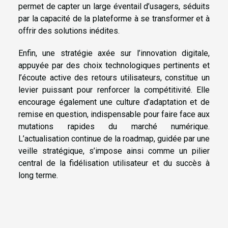
permet de capter un large éventail d’usagers, séduits
par la capacité de la plateforme à se transformer et à
offrir des solutions inédites.
Enfin, une stratégie axée sur l’innovation digitale,
appuyée par des choix technologiques pertinents et
l’écoute active des retours utilisateurs, constitue un
levier puissant pour renforcer la compétitivité. Elle
encourage également une culture d’adaptation et de
remise en question, indispensable pour faire face aux
mutations rapides du marché numérique.
L’actualisation continue de la roadmap, guidée par une
veille stratégique, s’impose ainsi comme un pilier
central de la fidélisation utilisateur et du succès à
long terme.