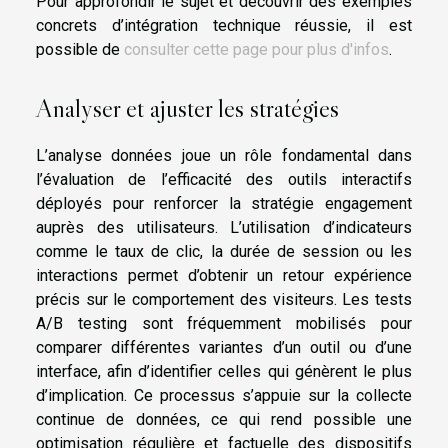
Pour approfondir le sujet et découvrir des exemples
concrets d’intégration technique réussie, il est
possible de
consulter cette page pour plus d'infos
.
Analyser et ajuster les stratégies
L’analyse données joue un rôle fondamental dans
l’évaluation de l’efficacité des outils interactifs
déployés pour renforcer la stratégie engagement
auprès des utilisateurs. L’utilisation d’indicateurs
comme le taux de clic, la durée de session ou les
interactions permet d’obtenir un retour expérience
précis sur le comportement des visiteurs. Les tests
A/B testing sont fréquemment mobilisés pour
comparer différentes variantes d’un outil ou d’une
interface, afin d’identifier celles qui génèrent le plus
d’implication. Ce processus s’appuie sur la collecte
continue de données, ce qui rend possible une
optimisation régulière et factuelle des dispositifs