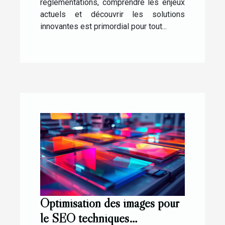
réglementations, comprendre les enjeux
actuels et découvrir les solutions
innovantes est primordial pour tout...
Optimisation des images pour
le SEO techniques