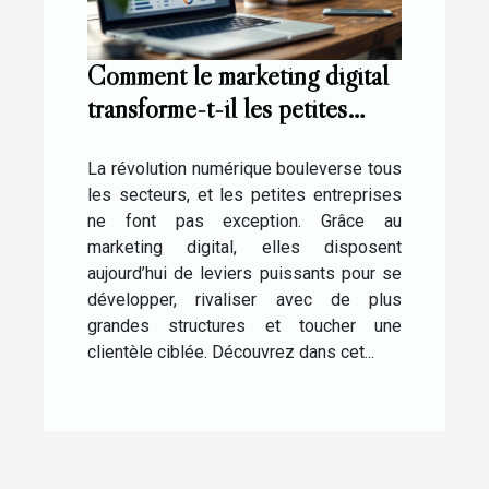
Comment le marketing digital
transforme-t-il les petites
entreprises ?
La révolution numérique bouleverse tous
les secteurs, et les petites entreprises
ne font pas exception. Grâce au
marketing digital, elles disposent
aujourd’hui de leviers puissants pour se
développer, rivaliser avec de plus
grandes structures et toucher une
clientèle ciblée. Découvrez dans cet...