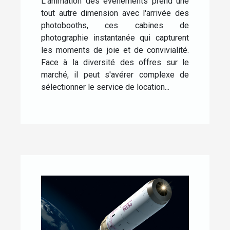
événements
L'animation des événements prend une
tout autre dimension avec l'arrivée des
photobooths, ces cabines de
photographie instantanée qui capturent
les moments de joie et de convivialité.
Face à la diversité des offres sur le
marché, il peut s'avérer complexe de
sélectionner le service de location...